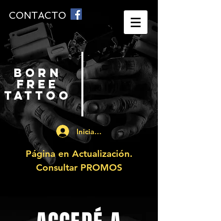
CONTACTO
BORN
FREE
TATTOO
Iniciar sesión
Página en Actualización.
Consultar PROMOS