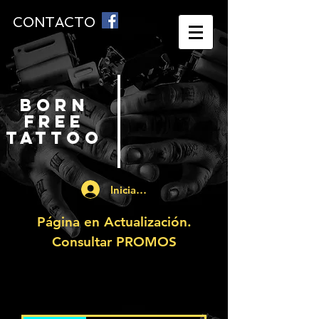
CONTACTO
BORN
FREE
TATTOO
Iniciar sesión
Página en Actualización.
Consultar PROMOS