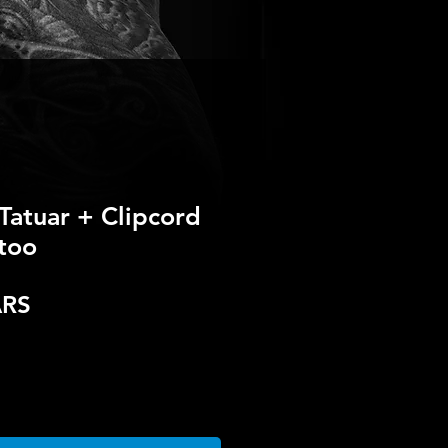
Tatuar + Clipcord
ttoo
Precio
ARS