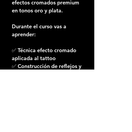
efectos cromados premium
en tonos oro y plata.
Durante el curso vas a
aprender:
✅ Técnica efecto cromado
aplicada al tattoo
✅ Construcción de reflejos y
brillos metálicos
✅ Fórmulas de color para
efecto plata y oro
✅ Mezcla, saturación y
dilución de tintas
✅ Contrastes, profundidad y
volumen visual
✅ Efectos espejo y