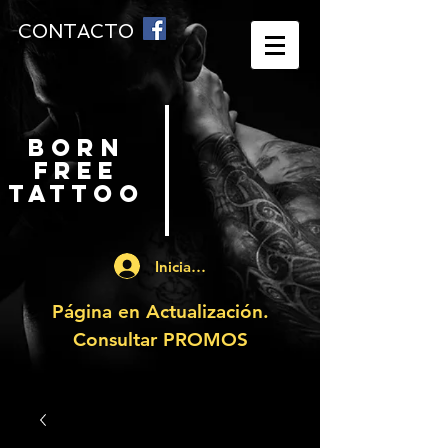
CONTACTO
BORN
FREE
TATTOO
Iniciar sesión
Página en Actualización.
Consultar PROMOS