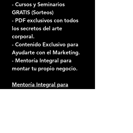
- Cursos y Seminarios
GRATIS (Sorteos)
- PDF exclusivos con todos
los secretos del arte
corporal.
- Contenido Exclusivo para
Ayudarte con el Marketin​g.
- Mentoría Integral para
montar tu propio negocio.
Mentoría Integral para
Tatuadores Profesionales.
- Te acompañamos en todo
el proceso para que sepas
como iniciar tu propio
negocio, desde el Marketing
hasta la orientación para