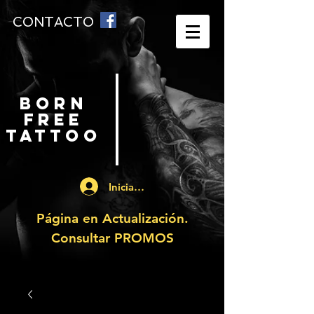
CONTACTO
BORN
FREE
TATTOO
Iniciar sesión
Página en Actualización.
Consultar PROMOS